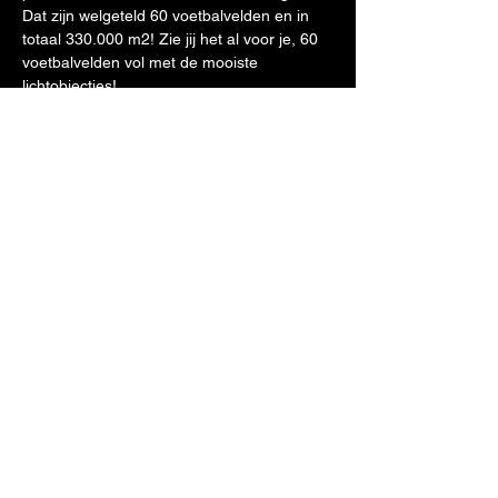
Dat zijn welgeteld 60 voetbalvelden en in 
totaal 330.000 m2! Zie jij het al voor je, 60 
voetbalvelden vol met de mooiste 
lichtobjecties!
https://steinerlights.nl/
Deel dit evenement
Sic Luceat Lux
peter@petersnijder.com