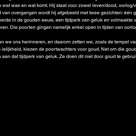
 wat was en wat komt. Hij staat voor zowel leven/dood, oorlog/v
d van overgangen wordt hij afgebeeld met twee gezichten: één ge
geerde in de gouden eeuw, een tijdperk van geluk en volmaakte 
ven. Die poorten gingen namelijk enkel open in tijden van oorlo
an we ons herinneren, en daarom zetten we, zoals de tempel va
en lelijkheid, kiezen de poortwachters voor goud. Net om die go
 aan dat tijdperk van geluk. Ze doen dit niet door goud te gebr