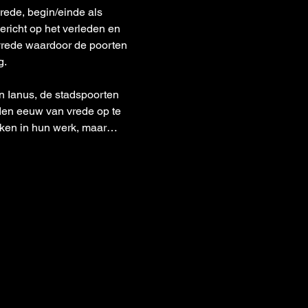
rede, begin/einde als 
richt op het verleden en 
vrede waardoor de poorten 
g.
n Ianus, de stadspoorten 
uden eeuw van vrede op te 
uiken in hun werk, maar…