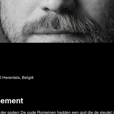
e
 Herentals, België
nement
r goden: De oude Romeinen hadden een god die de sleutel in