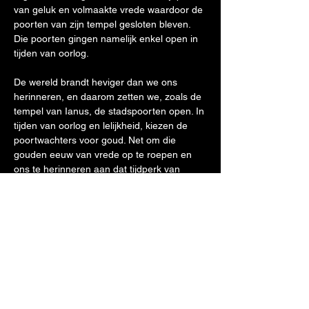
van geluk en volmaakte vrede waardoor de 
poorten van zijn tempel gesloten bleven. 
Die poorten gingen namelijk enkel open in 
tijden van oorlog.
De wereld brandt heviger dan we ons 
herinneren, en daarom zetten we, zoals de 
tempel van Ianus, de stadspoorten open. In 
tijden van oorlog en lelijkheid, kiezen de 
poortwachters voor goud. Net om die 
gouden eeuw van vrede op te roepen en 
ons te herinneren aan dat tijdperk van 
geluk. Ze doen dit niet door goud te 
gebruiken in hun werk, maar…
Meer weergeven