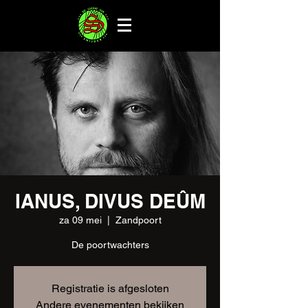
IANUS, DIVUS DEÛM
za 09 mei
  |  
Zandpoort
De poortwachters
Registratie is afgesloten
Andere evenementen bekijken